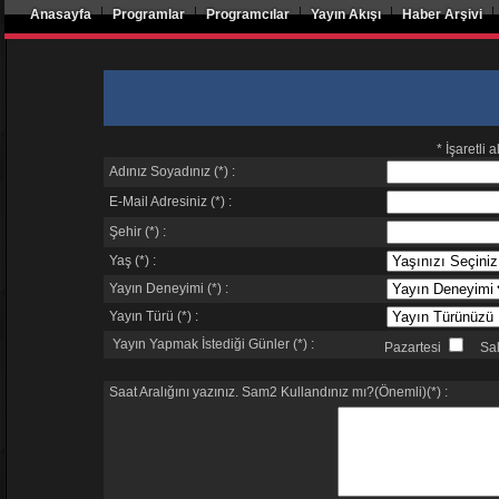
|
|
|
|
|
Anasayfa
Programlar
Programcılar
Yayın Akışı
Haber Arşivi
* İşaretli
Adınız Soyadınız (*) :
E-Mail Adresiniz (*) :
Şehir (*) :
Yaş (*) :
Yayın Deneyimi (*) :
Yayın Türü (*) :
Yayın Yapmak
İstediği Günler (*) :
Pazartesi
Sal
Saat Aralığını yazınız. Sam2 Kullandınız mı?(Önemli)(*) :