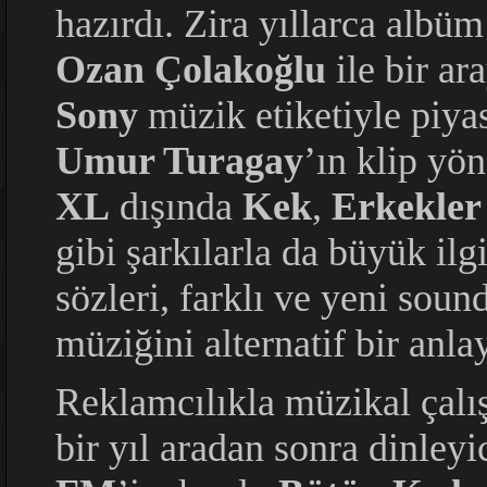
hazırdı. Zira yıllarca albü
Ozan Çolakoğlu
ile bir ar
Sony
müzik etiketiyle piya
Umur Turagay
’ın klip yön
XL
dışında
Kek
,
Erkekler
gibi şarkılarla da büyük ilg
sözleri, farklı ve yeni sou
müziğini alternatif bir anlay
Reklamcılıkla müzikal çalış
bir yıl aradan sonra dinley