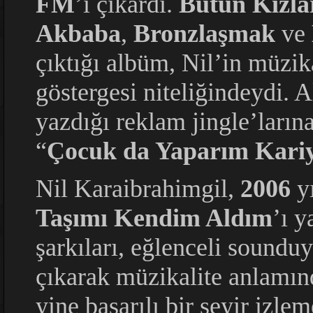
FM
’i çıkardı.
Bütün Kızla
Akbaba
,
Bronzlaşmak
ve
çıktığı albüm, Nil’in müzik
göstergesi niteliğindeydi. 
yazdığı reklam jingle’larına
“
Çocuk da Yaparım Kariy
Nil Karaibrahimgil,
2006
yı
Taşımı Kendim Aldım
’ı y
şarkıları, eğlenceli sounduy
çıkarak müzikalite anlamınd
yine başarılı bir seyir izle