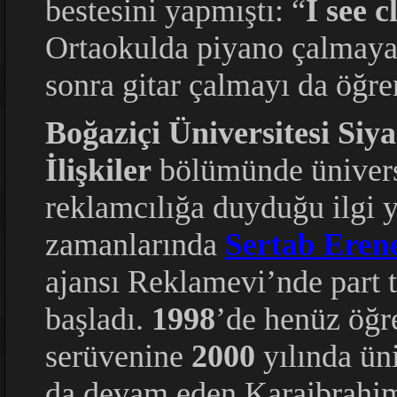
bestesini yapmıştı: “
I see c
Ortaokulda piyano çalmaya 
sonra gitar çalmayı da öğre
Boğaziçi Üniversitesi Siya
İlişkiler
bölümünde üniversi
reklamcılığa duyduğu ilgi 
zamanlarında
Sertab Eren
ajansı Reklamevi’nde part 
başladı.
1998
’de henüz öğr
serüvenine
2000
yılında ün
da devam eden Karaibrahim