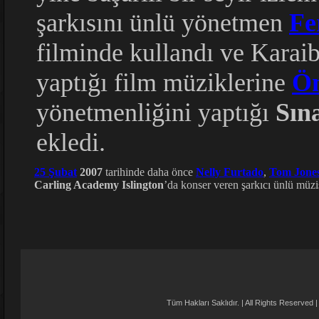
şarkısını ünlü yönetmen
Fe
filminde kullandı ve Karai
yaptığı film müziklerine
Öm
yönetmenliğini yaptığı
Sın
ekledi.
25 Şubat
2007
tarihinde daha önce
Nelly Furtado
,
Tom Jone
Carling Academy Islington
’da konser veren şarkıcı ünlü müz
Tüm Hakları Saklıdır. | All Rights Reser