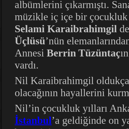
albümlerini çıkarmıştı. Sana
müzikle iç içe bir çocuklu
Selami Karaibrahimgil
de
Üçlüsü
’nün elemanlarından
Annesi
Berrin Tüzüntaç
ın
vardı.
Nil Karaibrahimgil oldukça 
olacağının hayallerini kurm
Nil’in çocukluk yılları Anka
İstanbul
’a geldiğinde on y