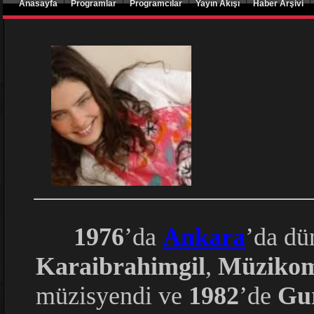
|
|
|
|
|
Anasayfa
Programlar
Programcılar
Yayın Akışı
Haber Arşivi
1976
’da
Ankara
’da dü
Karaibrahimgil
,
Müziko
müzisyendi ve
1982
’de
Gur